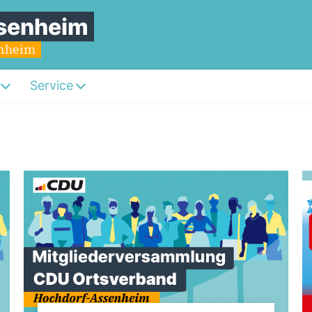
senheim
enheim
Service