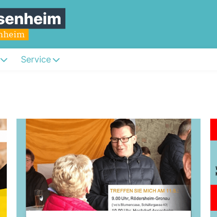
senheim
enheim
Service