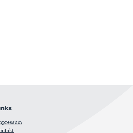
inks
mpressum
ontakt