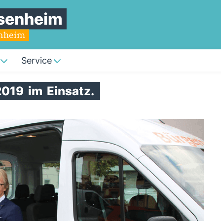
senheim
enheim
Service
.2019
im
Einsatz.